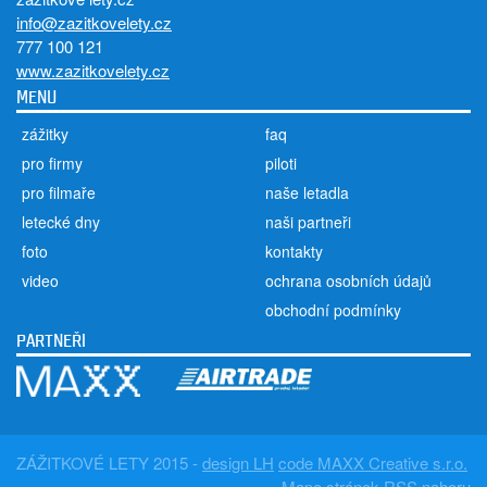
info@zazitkovelety.cz
777 100 121
www.zazitkovelety.cz
MENU
zážitky
faq
pro firmy
piloti
pro filmaře
naše letadla
letecké dny
naši partneři
foto
kontakty
video
ochrana osobních údajů
obchodní podmínky
PARTNEŘI
ZÁŽITKOVÉ LETY 2015 -
design LH
code MAXX Creative s.r.o.
Mapa stránek
RSS
nahoru