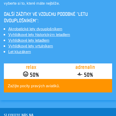
vyberte si to, které máte nejblíže.
DALŠÍ ZÁŽITKY VE VZDUCHU PODOBNÉ "LETU
DVOUPLOŠNÍKEM":
Akrobatické lety dvouplošníkem
Vyhlídkové lety historickým letadlem
Vyhlídkové lety letadlem
Vyhlídkové lety vrtulníkem
Let kluzákem
relax
adrenalin
50%
50%
Zažijte pocity pravých aviatiků.
SLEDUJTE NÁS NA