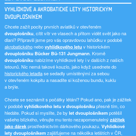
POKUD JIŽ MÁTE CERTIFIKÁT
VYHLÍDKOVÉ A AKROBATICKÉ LETY HISTORICKÝM
DVOUPLOŠNÍKEM
Chcete zažít pocity prvních aviatiků v otevřeném
dvouplošníku
, cítit vítr ve vlasech a přitom vidět svět jako na
dlani? Připravili jsme pro vás opravdovou lahůdku v podobě
akrobatického
nebo
vyhlídkového letu
v historickém
dvouplošníku Bücker Bü-131 Jungmann
. Kromě
dvouplošníku
nabízíme vyhlídkové lety i v dalších z našich
letounů. Nic nemá takové kouzlo, jako když usednete do
historického letadla
se sedadly umístěnými za sebou
v otevřeném kokpitu a nasadíte si koženou bundu, kuklu
a brýle.
Chcete se seznámit s počátky létání? Pokud ano, pak je zážitek
v podobě
vyhlídkového letu v dvouplošníku
přesně tím, co
hledáte. Pokud si myslíte, že by
let dvouplošníkem
potěšil
vašeho blízkého, věnujte mu tento nezapomenutelný
zážitek
jako dárek
prostřednictvím dárkového poukazu.
Vyhlídkové
lety dvouplošníkem
zajišťujeme na několika letištích v ČR,