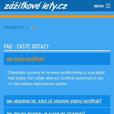
MENU
ZÁŽITKY
ZÁŽITKOVÉ LETY
FAQ
PILOTI
PRO FIRMY
FAQ - ČASTÉ DOTAZY
PRO FILMAŘE
Jak získat certifikát?
LETECKÉ DNY
Objednejte vybraný let na www.zazitkovelety.cz a po přijetí
GALERIE
Vaší platby Vám přijde dárkový certifikát opravňující k letu
na Vaši adresu doporučenou poštou
FAQ
KONTAKTY
Jak objednat let, když již vlastním platný certifikát?
REZERVOVAT LET,
Jak dlouho dopředu je nutné let objednat?