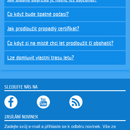
POKUD JIŽ MÁTE CERTIFIKÁT
Co když bude špatné počasí?
Jak prodloužit propadlý certifikát?
Co když si na místě chci let prodloužit či obohatit?
Lze domluvit vlastní trasu letu?
SLEDUJTE NÁS NA
ZASÍLÁNÍ NOVINEK
Zadejte svůj e-mail a přihlaste se k odběru novinek. Vše ze