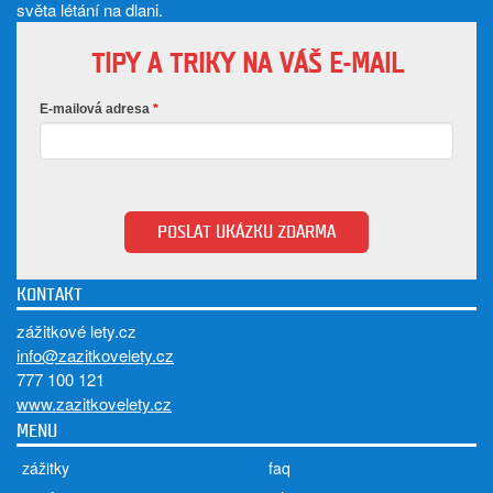
světa létání na dlani.
TIPY A TRIKY NA VÁŠ E-MAIL
E-mailová adresa
POSLAT UKÁZKU ZDARMA
KONTAKT
zážitkové lety.cz
info@zazitkovelety.cz
777 100 121
www.zazitkovelety.cz
MENU
zážitky
faq